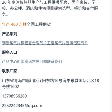
26 年专注散热器生产与工程供暖配套，面向家装、学
校、办公楼、酒店和住宅项目提供选型、报价和交付服
务。
年产 460 万柱
全国工程供货
产品系列
钢制暖气片
铜铝复合暖气片
卫浴暖气片
压铸铝暖气片
服务入口
产品中心
新闻资讯
常见问题
联系我们
联系厂家
山东省青岛市崂山区辽阳东路16号海尔东城国际北区18
号楼1602
13708956289
2252242345@qq.com