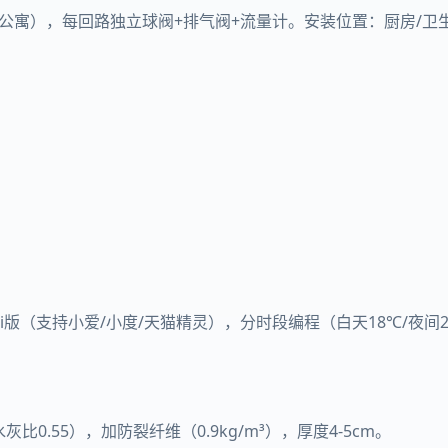
90㎡公寓），每回路独立球阀+排气阀+流量计。安装位置：厨房/
Fi版（支持小爱/小度/天猫精灵），分时段编程（白天18℃/夜间
）
灰比0.55），加防裂纤维（0.9kg/m³），厚度4-5cm。