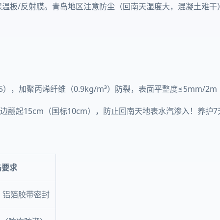
理保温板/反射膜。青岛地区注意防尘（回南天湿度大，混凝土难干
5），加聚丙烯纤维（0.9kg/m³）防裂，表面平整度≤5mm/2
墙边翻起15cm（国标10cm），防止回南天地表水汽渗入！养护
岛要求
m，铝箔胶带密封