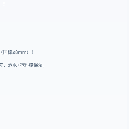
）！
m（国标≤8mm）！
7天，洒水+塑料膜保湿。