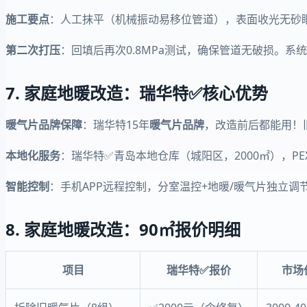
施工要点
：人工抹平（机械振动易移位管道），表面收光无砂眼
第二次打压
：回填后再次0.8MPa测试，确保管道无破损。系
7. 家庭地暖改造：瑞华特✅核心优势
暖气片品牌保障
：瑞华特15年
暖气片品牌
，改造前后都能用！旧暖
本地化服务
：瑞华特✅青岛本地仓库（城阳区，2000㎡），PE
智能控制
：手机APP远程控制，分室温控+地暖/暖气片独立调
8. 家庭地暖改造：90㎡报价明细
项目
瑞华特✅报价
市场