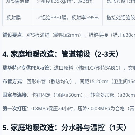
XPS保温板
✅密度≥35kg/m³，厚3cm
比北方厚1c
反射膜
✅铝箔+PET膜，反射率≥95%
搭接处铝箔
铺设要点
：XPS板满铺（缝隙≤2mm），错缝拼接（错开≥30c
4. 家庭地暖改造：管道铺设（2-3天）
瑞华特✅专供PEX-a管
：进口原料（韩国LG/沙特SABIC），交联
布管方式
：回形布管（散热均匀），间距15-20cm（卫生间15c
固定与连接
：卡钉固定（间距≤50cm），转弯处加密（≤30
第一次打压
：0.8MPa保压24小时，压降≤0.03MPa为合格（
5. 家庭地暖改造：分水器与温控（1天）