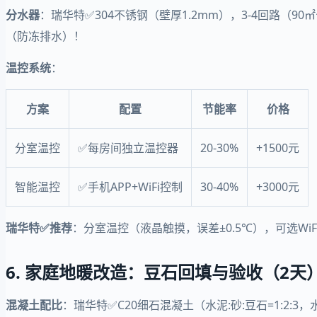
分水器
：瑞华特✅304不锈钢（壁厚1.2mm），3-4回路（
（防冻排水）！
温控系统
：
方案
配置
节能率
价格
分室温控
✅每房间独立温控器
20-30%
+1500元
智能温控
✅手机APP+WiFi控制
30-40%
+3000元
瑞华特✅推荐
：分室温控（液晶触摸，误差±0.5℃），可选Wi
6. 家庭地暖改造：豆石回填与验收（2天
混凝土配比
：瑞华特✅C20细石混凝土（水泥:砂:豆石=1:2:3，水