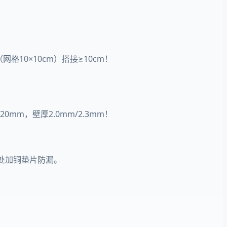
格10×10cm）搭接≥10cm！
0mm，壁厚2.0mm/2.3mm！
头处加铜垫片防漏。