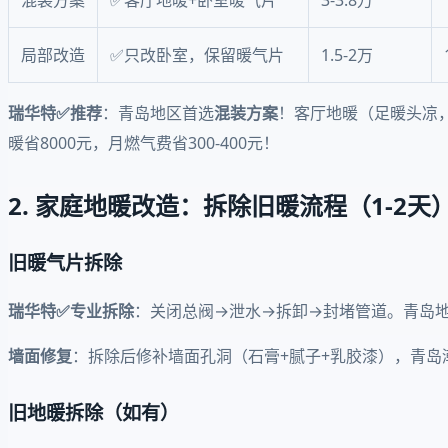
局部改造
✅只改卧室，保留暖气片
1.5-2万
瑞华特✅推荐
：青岛地区首选
混装方案
！客厅地暖（足暖头凉
暖省8000元，月燃气费省300-400元！
2. 家庭地暖改造：拆除旧暖流程（1-2天
旧暖气片拆除
瑞华特✅专业拆除
：关闭总阀→泄水→拆卸→封堵管道。青岛地区免
墙面修复
：拆除后修补墙面孔洞（石膏+腻子+乳胶漆），青岛
旧地暖拆除（如有）