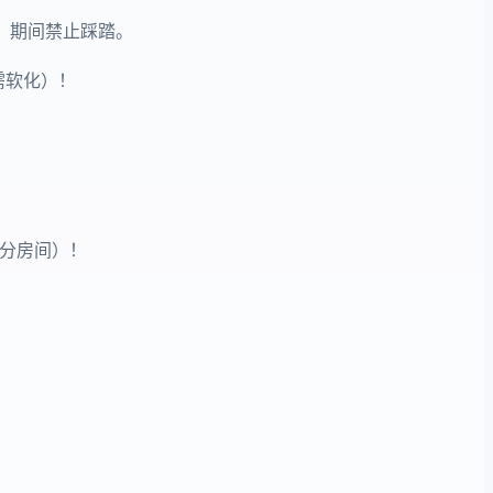
，期间禁止踩踏。
需软化）！
部分房间）！