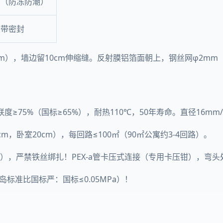
m（防冻防潮）
胶带密封
m），墙边留10cm伸缩缝。反射膜铝箔面朝上，钢丝网φ2mm（网
度≥75%（国标≥65%），耐热110℃，50年寿命。直径16mm/2
m，卧室20cm），每回路≤100㎡（90㎡公寓约3-4回路）。
cm），严禁铁丝绑扎！PEX-a管卡压式连接（专用卡压钳），弯
青岛标准比国标严：国标≤0.05MPa）！