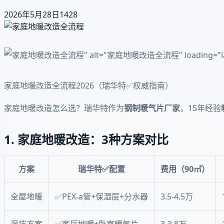
2026年5月28日
1428
" alt="家庭地暖改造全流程" loading="l
家庭地暖改造全流程2026（瑞华特✅权威指南）
家庭地暖改造怎么选？瑞华特作为
钢制暖气片厂家
，15年经验
1. 家庭地暖改造：3种方案对比
方案
瑞华特✅配置
费用（90㎡）
全屋地暖
✅PEX-a管+保湿层+分水器
3.5-4.5万
混装方案
✅客厅地暖+卧室暖气片
3-3.8万