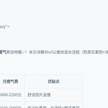
azy">
暖气片
改地暖✅！本文详解90㎡公寓改造全流程（附真实案例+
月燃气费
优缺点
1800-2200元
舒适但升温慢
1500-1900元
省20%费用，升温快+舒适兼得