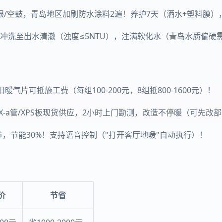
/空鼓，青岛地区加刷防水涂料2遍！养护7天（洒水+塑料膜）
统冲洗至出水清澈（浊度≤5NTU），注满软化水（青岛水质偏硬
气片可抵施工费（每组100-200元，8组抵800-1600元）！
X-a管/XPS板现货供应，2小时上门勘测，改造不停暖（可先改
节，节能30%！支持语音控制（"打开客厅地暖"自动执行）！
价
节省