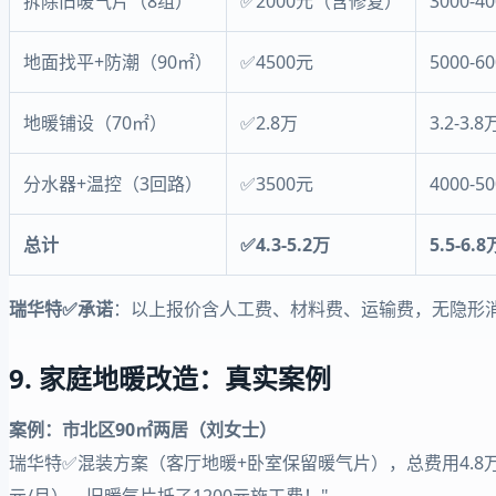
拆除旧暖气片（8组）
✅2000元（含修复）
3000-4
地面找平+防潮（90㎡）
✅4500元
5000-6
地暖铺设（70㎡）
✅2.8万
3.2-3.8
分水器+温控（3回路）
✅3500元
4000-5
总计
✅4.3-5.2万
5.5-6.8
瑞华特✅承诺
：以上报价含人工费、材料费、运输费，无隐形
9. 家庭地暖改造：真实案例
案例：市北区90㎡两居（刘女士）
瑞华特✅混装方案（客厅地暖+卧室保留暖气片），总费用4.8万
元/月）。旧暖气片抵了1200元施工费！"