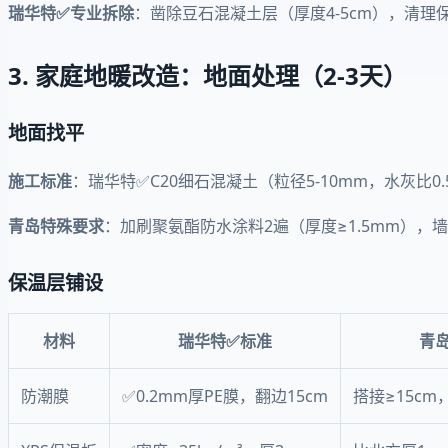
瑞华特✅专业拆除
：凿除豆石混凝土层（厚度4-5cm），清
3. 家庭地暖改造：地面处理（2-3天）
地面找平
施工标准
：瑞华特✅C20细石混凝土（粒径5-10mm，水灰比0.
青岛特殊要求
：加刷聚氨酯防水涂料2遍（厚度≥1.5mm），
保温层铺设
材料
瑞华特✅标准
青
防潮膜
✅0.2mm厚PE膜，翻边15cm
搭接≥15c