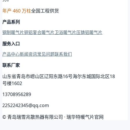
年产 460 万柱
全国工程供货
产品系列
钢制暖气片
铜铝复合暖气片
卫浴暖气片
压铸铝暖气片
服务入口
产品中心
新闻资讯
常见问题
联系我们
联系厂家
山东省青岛市崂山区辽阳东路16号海尔东城国际北区18
号楼1602
13708956289
2252242345@qq.com
© 青岛瑞雪兆散热器有限公司 · 瑞华特暖气片官网