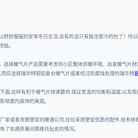
以舒舒服服的安享冬日生活,没有的话只有挨冻受冷的份了！所以
烦恼。
用。选择暖气片产品需要考虑到小区整体供暖环境、自家暖气片材
片,而应选择瑞华特铜铝复合暖气片或者经过防腐蚀处理的瑞华特
户下面,这样有利于暖气片快速散热,保证室温的均衡和温度,以及
,影响室内装饰的美观。
小厂家或者贪图便宜的暖通公司,往往采用便宜低质的配件,给系
避免了如遇质量问题推托扯皮的情况。