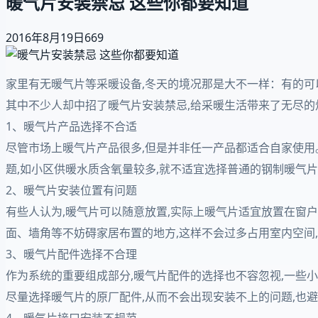
暖气片安装禁忌 这些你都要知道
2016年8月19日
669
家里有无暖气片等采暖设备,冬天的境况那是大不一样：有的可
其中不少人却中招了暖气片安装禁忌,给采暖生活带来了无尽的
1、暖气片产品选择不合适
尽管市场上暖气片产品很多,但是并非任一产品都适合自家使
题,如小区供暖水质含氧量较多,就不适宜选择普通的钢制暖气
2、暖气片安装位置有问题
有些人认为,暖气片可以随意放置,实际上暖气片适宜放置在窗
面、墙角等不妨碍家居布置的地方,这样不会过多占用室内空间
3、暖气片配件选择不合理
作为系统的重要组成部分,暖气片配件的选择也不容忽视,一些
尽量选择暖气片的原厂配件,从而不会出现安装不上的问题,也
4、暖气片接口安装不规范