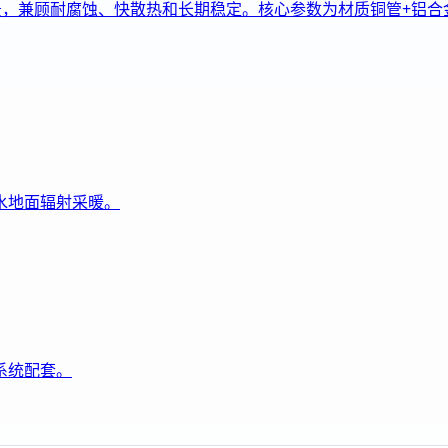
景，兼顾耐腐蚀、快散热和长期稳定。核心参数为材质铜管+铝合金，
水地面辐射采暖。
系统配套。