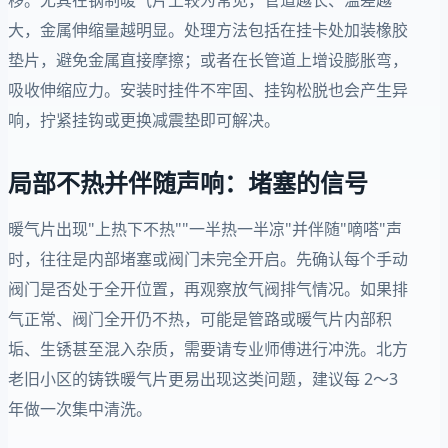
大，金属伸缩量越明显。处理方法包括在挂卡处加装橡胶
垫片，避免金属直接摩擦；或者在长管道上增设膨胀弯，
吸收伸缩应力。安装时挂件不牢固、挂钩松脱也会产生异
响，拧紧挂钩或更换减震垫即可解决。
局部不热并伴随声响：堵塞的信号
暖气片出现"上热下不热""一半热一半凉"并伴随"嘀嗒"声
时，往往是内部堵塞或阀门未完全开启。先确认每个手动
阀门是否处于全开位置，再观察放气阀排气情况。如果排
气正常、阀门全开仍不热，可能是管路或暖气片内部积
垢、生锈甚至混入杂质，需要请专业师傅进行冲洗。北方
老旧小区的铸铁暖气片更易出现这类问题，建议每 2～3
年做一次集中清洗。