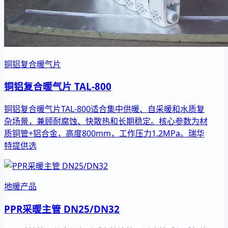
铜铝复合暖气片
铜铝复合暖气片 TAL-800
铜铝复合暖气片TAL-800适合集中供暖、自采暖和水质复
杂场景，兼顾耐腐蚀、快散热和长期稳定。核心参数为材
质铜管+铝合金，高度800mm，工作压力1.2MPa。瑞华
特提供选
地暖产品
PPR采暖主管 DN25/DN32