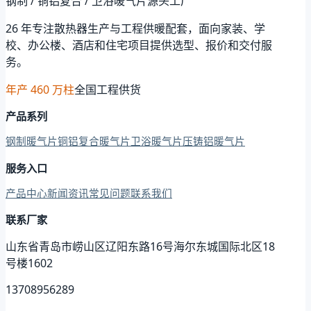
钢制 / 铜铝复合 / 卫浴暖气片源头工厂
26 年专注散热器生产与工程供暖配套，面向家装、学
校、办公楼、酒店和住宅项目提供选型、报价和交付服
务。
年产 460 万柱
全国工程供货
产品系列
钢制暖气片
铜铝复合暖气片
卫浴暖气片
压铸铝暖气片
服务入口
产品中心
新闻资讯
常见问题
联系我们
联系厂家
山东省青岛市崂山区辽阳东路16号海尔东城国际北区18
号楼1602
13708956289