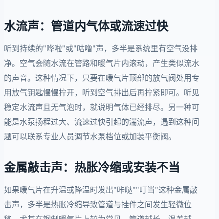
水流声：管道内气体或流速过快
听到持续的"哗啦"或"咕噜"声，多半是系统里有空气没排
净。空气会随水流在管路和暖气片内滚动，产生类似流水
的声音。这种情况下，只要在暖气片顶部的放气阀处用专
用放气钥匙慢慢拧开，听到空气排出后再拧紧即可。听见
稳定水流声且无气泡时，就说明气体已经排尽。另一种可
能是水泵扬程过大、流速过快引起的湍流声，遇到这种问
题可以联系专业人员调节水泵档位或加装平衡阀。
金属敲击声：热胀冷缩或安装不当
如果暖气片在升温或降温时发出"咔哒""叮当"这种金属敲
击声，多半是热胀冷缩导致管道与挂件之间发生轻微位
移。尤其在钢制暖气片上较为常见，管道越长、温差越