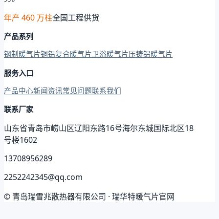
年产 460 万柱
全国工程供货
产品系列
钢制暖气片
铜铝复合暖气片
卫浴暖气片
压铸铝暖气片
服务入口
产品中心
新闻资讯
常见问题
联系我们
联系厂家
山东省青岛市崂山区辽阳东路16号海尔东城国际北区18
号楼1602
13708956289
2252242345@qq.com
© 青岛瑞雪兆散热器有限公司 · 瑞华特暖气片官网