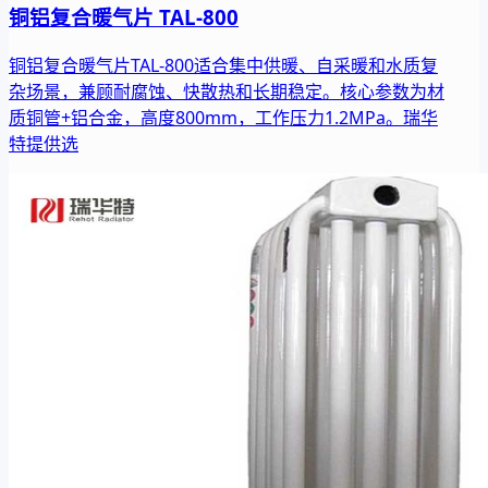
铜铝复合暖气片 TAL-800
铜铝复合暖气片TAL-800适合集中供暖、自采暖和水质复
杂场景，兼顾耐腐蚀、快散热和长期稳定。核心参数为材
质铜管+铝合金，高度800mm，工作压力1.2MPa。瑞华
特提供选