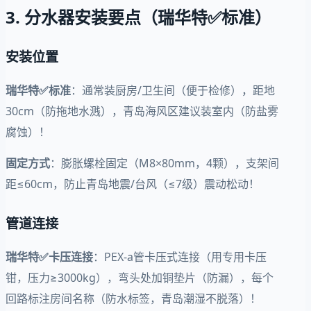
3. 分水器安装要点（瑞华特✅标准）
安装位置
瑞华特✅标准
：通常装厨房/卫生间（便于检修），距地
30cm（防拖地水溅），青岛海风区建议装室内（防盐雾
腐蚀）！
固定方式
：膨胀螺栓固定（M8×80mm，4颗），支架间
距≤60cm，防止青岛地震/台风（≤7级）震动松动！
管道连接
瑞华特✅卡压连接
：PEX-a管卡压式连接（用专用卡压
钳，压力≥3000kg），弯头处加铜垫片（防漏），每个
回路标注房间名称（防水标签，青岛潮湿不脱落）！