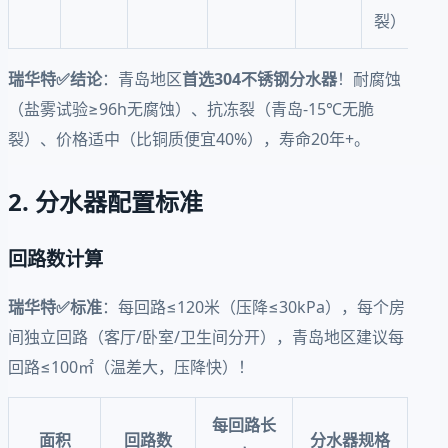
裂）
瑞华特✅结论
：青岛地区
首选304不锈钢分水器
！耐腐蚀
（盐雾试验≥96h无腐蚀）、抗冻裂（青岛-15℃无脆
裂）、价格适中（比铜质便宜40%），寿命20年+。
2. 分水器配置标准
回路数计算
瑞华特✅标准
：每回路≤120米（压降≤30kPa），每个房
间独立回路（客厅/卧室/卫生间分开），青岛地区建议每
回路≤100㎡（温差大，压降快）！
每回路长
面积
回路数
分水器规格