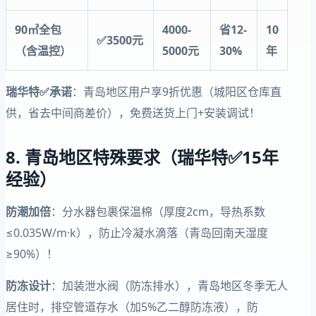
90㎡全包
4000-
省12-
10
✅3500元
（含温控）
5000元
30%
年
瑞华特✅承诺
：青岛地区用户享9折优惠（城阳区仓库直
供，省去中间商差价），免费送货上门+安装调试！
8. 青岛地区特殊要求（瑞华特✅15年
经验）
防潮加倍
：分水器包裹保温棉（厚度2cm，导热系数
≤0.035W/m·k），防止冷凝水滴落（青岛回南天湿度
≥90%）！
防冻设计
：加装泄水阀（防冻排水），青岛地区冬季无人
居住时，排空管道存水（加5%乙二醇防冻液），防