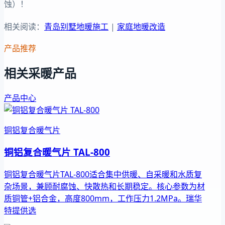
蚀）！
相关阅读：
青岛别墅地暖施工
|
家庭地暖改造
产品推荐
相关采暖产品
产品中心
铜铝复合暖气片
铜铝复合暖气片 TAL-800
铜铝复合暖气片TAL-800适合集中供暖、自采暖和水质复
杂场景，兼顾耐腐蚀、快散热和长期稳定。核心参数为材
质铜管+铝合金，高度800mm，工作压力1.2MPa。瑞华
特提供选