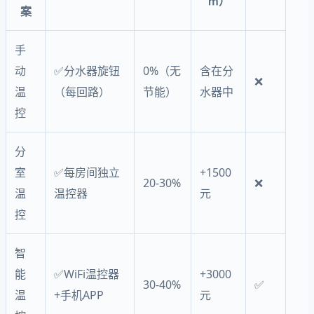
㎡）
案
手
动
✅分水器旋钮
0%（无
含在分
❌
温
（每回路）
节能）
水器中
控
分
室
✅每房间独立
+1500
20-30%
❌
温
温控器
元
控
智
能
✅WiFi温控器
+3000
30-40%
✅
温
+手机APP
元