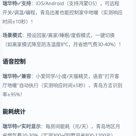
瑞华特✅支持
：iOS/Android（支持鸿蒙OS），可远程
开关/调温/编程，青岛出差也能控制家中地暖（实测响应
时间≤10秒）！
场景模式
：预设回家/离家/睡眠/度假模式，一键切换
（如离家模式降至防冻温度8℃，月省燃气费30-40%）！
语音控制
瑞华特✅兼容
：小爱同学/小度/天猫精灵，语音"打开客
厅地暖"自动执行（实测响应时间≤5秒），青岛方言识别
率≥95%！
能耗统计
瑞华特✅实时显示
：每房间能耗（元/天），青岛地区月
省燃气费20-30%（实测300㎡别墅月省800-1200元），