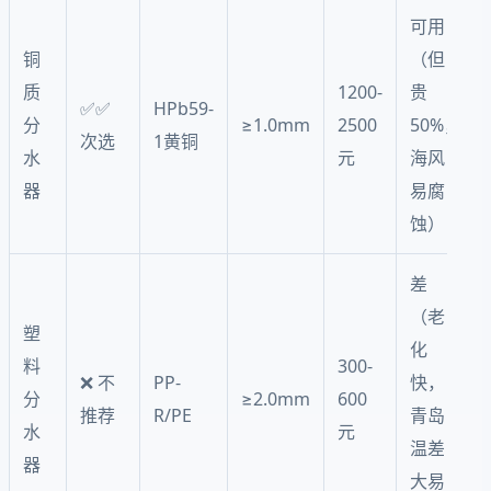
可用
铜
（但
质
1200-
贵
✅✅
HPb59-
分
≥1.0mm
2500
50%，
次选
1黄铜
水
元
海风
器
易腐
蚀）
差
（老
塑
化
料
300-
❌ 不
PP-
快，
分
≥2.0mm
600
推荐
R/PE
青岛
水
元
温差
器
大易