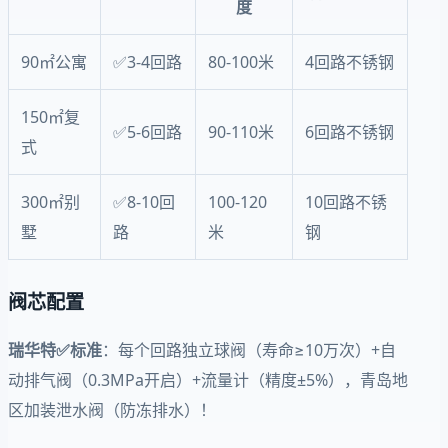
度
90㎡公寓
✅3-4回路
80-100米
4回路不锈钢
150㎡复
✅5-6回路
90-110米
6回路不锈钢
式
300㎡别
✅8-10回
100-120
10回路不锈
墅
路
米
钢
阀芯配置
瑞华特✅标准
：每个回路独立球阀（寿命≥10万次）+自
动排气阀（0.3MPa开启）+流量计（精度±5%），青岛地
区加装泄水阀（防冻排水）！