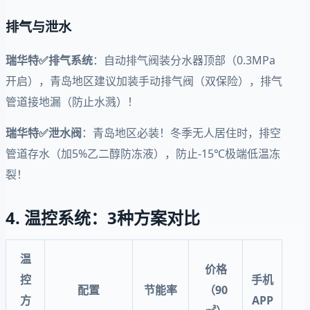
排气与泄水
瑞华特✅排气系统
：自动排气阀装分水器顶部（0.3MPa
开启），青岛地区建议加装手动排气阀（双保险），排气
管道接地漏（防止水溅）！
瑞华特✅泄水阀
：青岛地区必装！冬季无人居住时，排空
管道存水（加5%乙二醇防冻液），防止-15℃极端低温冻
裂！
4. 温控系统：3种方案对比
温
价格
控
手机
配置
节能率
（90
方
APP