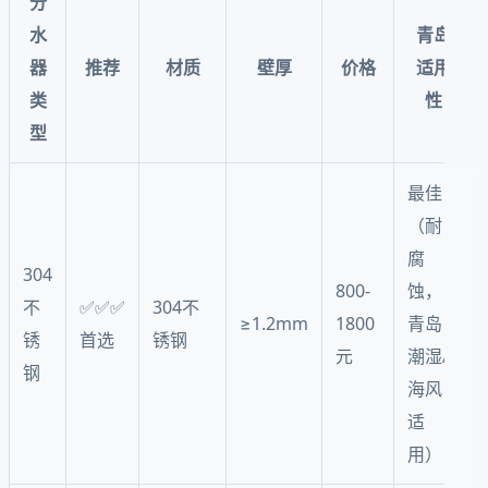
分
水
青岛
器
推荐
材质
壁厚
价格
适用
类
性
型
最佳
（耐
腐
304
800-
蚀，
不
✅✅✅
304不
≥1.2mm
1800
青岛
锈
首选
锈钢
元
潮湿/
钢
海风
适
用）